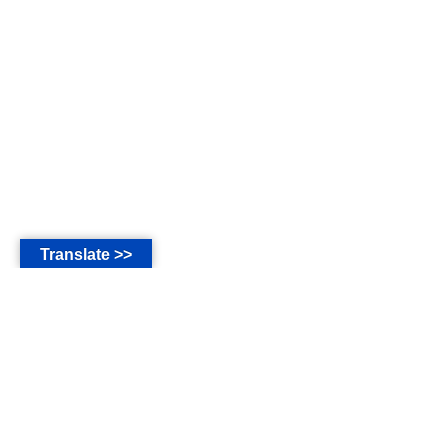
Translate >>
*
The main language of this website are in Bahasa Indonesia
* Seluruh isi website ini untuk kalangan sendiri, Jemaat 