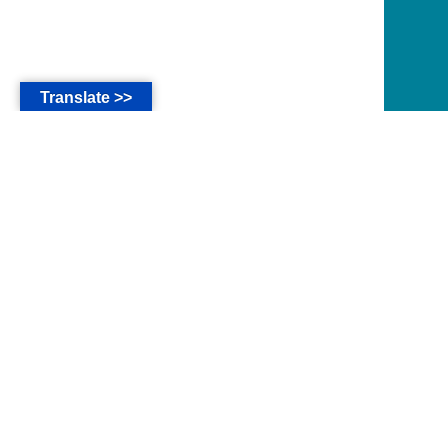
Translate >>
*
The main language of this website are in Bahasa
Indonesia.
* Seluruh isi website ini untuk kalangan
sendiri, Jemaat dan Simpatisan GMAHK.
* Ayat-ayat Alkitab pada website ini diambil
dari Alkitab Versi
KJV-AV
,
MILT
atau
TB
.
*
Ibrani 13:1
Peliharalah kasih persaudaraan!
*
Matius 21:22
Dan apa saja yang kamu
minta dalam doa dengan penuh kepercayaan,
kamu akan menerimanya."