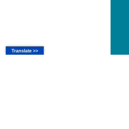
Translate >>
*
The main language of this website are in Bahasa
Indonesia.
* Seluruh isi website ini untuk kalangan
sendiri, Jemaat dan Simpatisan GMAHK.
* Ayat-ayat Alkitab pada website ini diambil
dari Alkitab Versi
KJV-AV
,
MILT
atau
TB
.