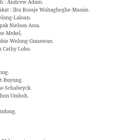
th : Andrew Adam.
kat : Ibu Roosje Wahagheghe-Massie.
elong-Laloan.
pak Nielson Assa.
pe-Mekel.
ebbie Welong-Gunawan.
u Cathy Loho.
ong.
t-Buyung.
uw-Schalwyck.
Jhon Umboh.
indong.
.