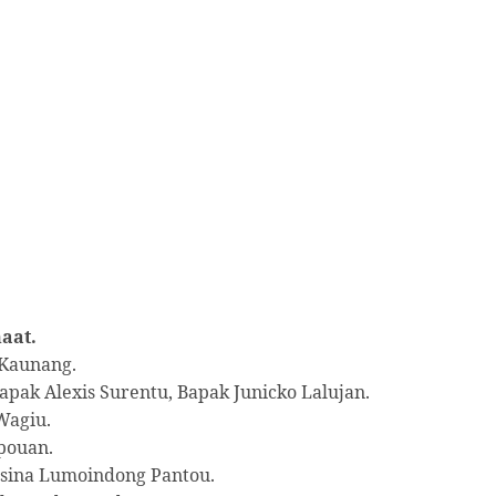
aat.
 Kaunang.
apak Alexis Surentu, Bapak Junicko Lalujan.
Wagiu.
pouan.
nsina Lumoindong Pantou.