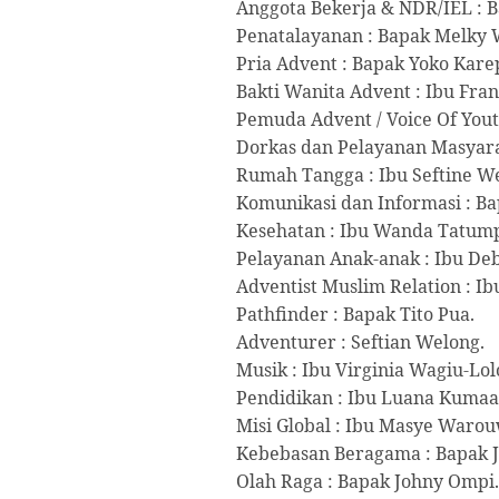
Anggota Bekerja & NDR/IEL : B
Penatalayanan : Bapak Melky 
Pria Advent : Bapak Yoko Kare
Bakti Wanita Advent : Ibu Fra
Pemuda Advent / Voice Of You
Dorkas dan Pelayanan Masyara
Rumah Tangga : Ibu Seftine W
Komunikasi dan Informasi : Ba
Kesehatan : Ibu Wanda Tatum
Pelayanan Anak-anak : Ibu D
Adventist Muslim Relation : Ib
Pathfinder : Bapak Tito Pua.
Adventurer : Seftian Welong.
Musik : Ibu Virginia Wagiu-Lol
Pendidikan : Ibu Luana Kumaa
Misi Global : Ibu Masye Waro
Kebebasan Beragama : Bapak 
Olah Raga : Bapak Johny Ompi.