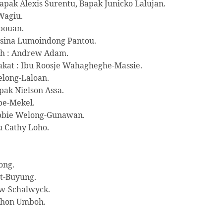
apak Alexis Surentu, Bapak Junicko Lalujan.
Wagiu.
pouan.
nsina Lumoindong Pantou.
th : Andrew Adam.
kat : Ibu Roosje Wahagheghe-Massie.
elong-Laloan.
pak Nielson Assa.
pe-Mekel.
ebbie Welong-Gunawan.
u Cathy Loho.
ong.
t-Buyung.
uw-Schalwyck.
Jhon Umboh.