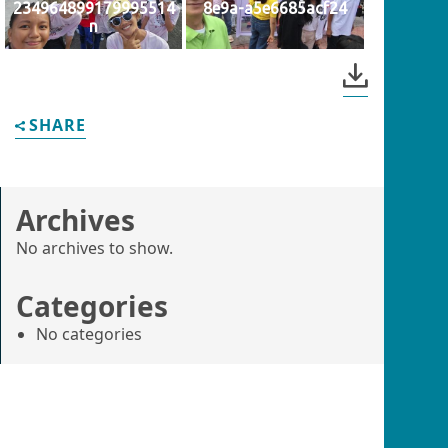
234964899179995514
8e9a-a5e6685acf24
n
SHARE
Archives
No archives to show.
Categories
No categories