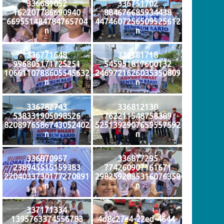
336681052
336751702
162207786690940
884676685934438
669551484784765704
4474607256509525612
n
n
336771648
336781718
996805171725251
545951817600132
1066110788605545632
2469721626035350809
n
n
336782743
336812130
538331905098526
762211548758389
8208976586743052402
5251392907659557592
n
n
336870957
336877295
238945515159383
774260907161671
2204033730177270891
2982592835316076358
n
n
337171334
1395763374556783
4d8c27e4-22ed-4644-