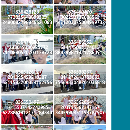
336428128
336469470
773055643899303
902258737686565
2480082798846621063
4471203075004999732
n
n
336474650
336486552
1233019330925772
534475095374013
7110880520203138728
8843998214217860915
n
n
336512612
336538267
201095459210287
811272613753052
5211583200354152756
7556933048201036818
n
n
336550497
336562864
1615537142242985
203715362347167
6228861412171284344
3445990831193787907
n
n