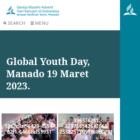
SEARCH
MENU
Global Youth Day,
Manado 19 Maret
2023.
336376251
13a2c8ac-6429-4554-
529766542642865
82f1-6466caf59931
2538257705186880791
n