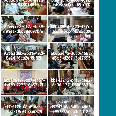
8a9c-f95301481fdc
9d03-5c0eca69fd70
82eecec8-017a-4e39-
88bc896d-f523-477d-
99ea-dbc58e097bfe
aa5b-5dbf4c7e5c09
936a3d8b-3b31-492f-
a06ba61a-30c0-4683-
8e24-f6cb2ef8b82b
a3d5-d26713bf7693
ac81c619-6cb7-4457-
bb143215-c4c6-4e82-
bd30-723616b57a7f
8c06-137188006330
cf7ef17b-68a8-4ace-
d92d7b6c-34ba-4de5-
8f0f-19c61f0a6329
9956-35dca3d11f2e