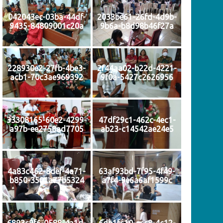
042043ec-03ba-44df-
2033be61-26fd-4d9b-
9435-84809001c20a
9b6a-b8d98b46f27a
228930e2-27fb-4be3-
2f44aa02-b22d-4221-
acb1-70c3ae969392
9f0a-5427c2626956
33308165-60e2-4299-
47df29c1-462c-4ec1-
a97b-ee2758ad7705
ab23-c14542ae24e5
4a83c462-8def-4a71-
63af93bd-7f95-4f49-
b850-3501a77b5324
a7f4-9e6a6af1599c
6893c9f6-0588-4a1d-
6db1fc10-ecc8-4c12-