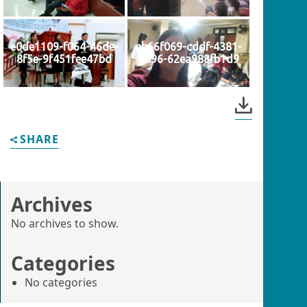
e0de1109-f064-46de-
eb66f069-cddf-4381-
8f5e-9f451fee47bd
bb96-62ea988fb1d9
SHARE
Archives
No archives to show.
Categories
No categories