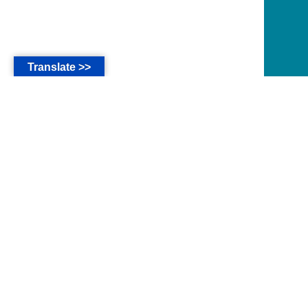
Translate >>
*
The main language of this website are in Bahasa
Indonesia.
* Seluruh isi website ini untuk kalangan
sendiri, Jemaat dan Simpatisan GMAHK.
* Ayat-ayat Alkitab pada website ini diambil
dari Alkitab Versi
KJV-AV
,
MILT
atau
TB
.
*
Ibrani 13:1
Peliharalah kasih persaudaraan!
*
Matius 21:22
Dan apa saja yang kamu
minta dalam doa dengan penuh kepercayaan,
kamu akan menerimanya."